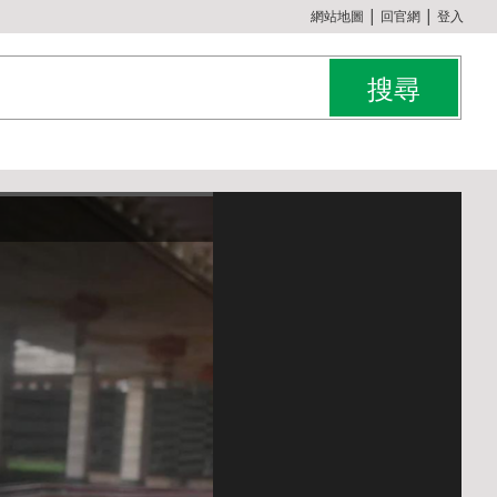
:::
網站地圖
│
回官網
│
登入