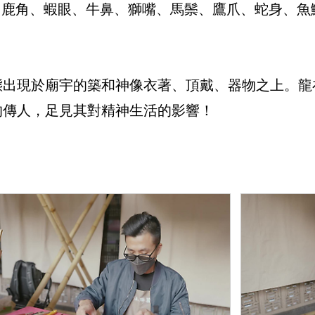
：鹿角、蝦眼、牛鼻、獅嘴、馬鬃、鷹爪、蛇身、
態出現於廟宇的築和神像衣著、頂戴、器物之上。龍
的傳人，足見其對精神生活的影響！