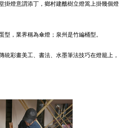
堂掛燈意謂添丁，鄉村建醮樹立燈篙上掛幾個燈
蛋型，業界稱為傘燈；泉州是竹編桶型。
傳統彩畫美工、書法、水墨筆法技巧在燈籠上，