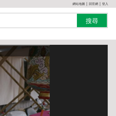
:::
網站地圖
│
回官網
│
登入