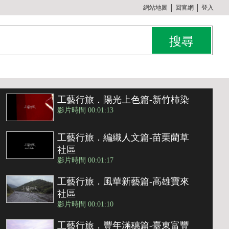
:::
網站地圖
│
回官網
│
登入
工藝行旅．陽光上色篇-新竹柿染
影片時間 00:01:13
工藝行旅．編織人文篇-苗栗藺草
社區
影片時間 00:01:17
工藝行旅．風華新藝篇-高雄寶來
社區
影片時間 00:01:10
工藝行旅．豐年滿穗篇-臺東富豐