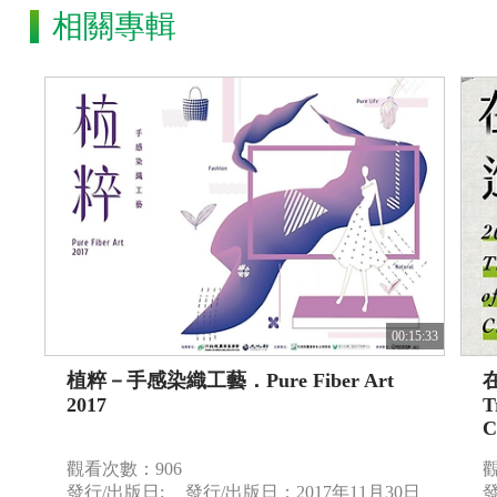
相關專輯
00:15:33
植粹－手感染織工藝．Pure Fiber Art
2017
T
C
觀看次數：906
觀
發行/出版日:
發行/出版日：2017年11月30日
發