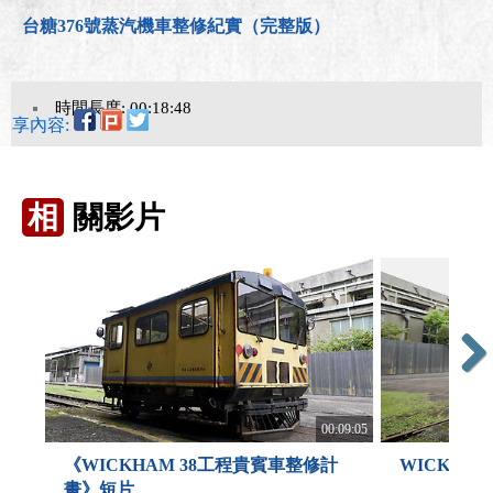
台糖376號蒸汽機車整修紀實（完整版）
時間長度: 00:18:48
分享內容:
相
關影片
Next
00:09:05
《WICKHAM 38工程貴賓車整修計
WICKHA
畫》短片