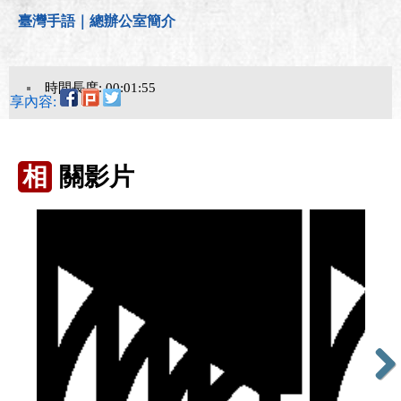
臺灣手語｜總辦公室簡介
時間長度: 00:01:55
分享內容:
相
關影片
Next