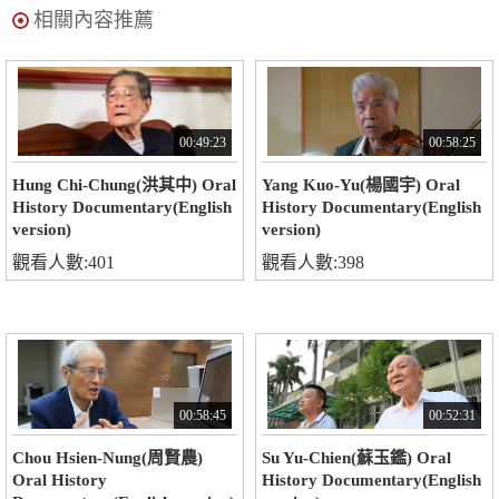
相關內容推薦
00:49:23
00:58:25
Hung Chi-Chung(洪其中) Oral
Yang Kuo-Yu(楊國宇) Oral
History Documentary(English
History Documentary(English
version)
version)
觀看人數:401
觀看人數:398
00:58:45
00:52:31
Chou Hsien-Nung(周賢農)
Su Yu-Chien(蘇玉鑑) Oral
Oral History
History Documentary(English