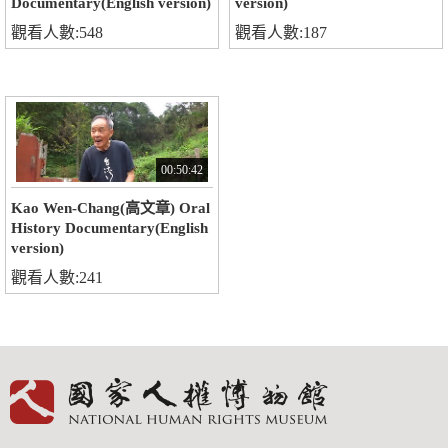
Documentary(English version)
version)
觀看人數:548
觀看人數:187
00:50:42
Kao Wen-Chang(高文章) Oral
History Documentary(English
version)
觀看人數:241