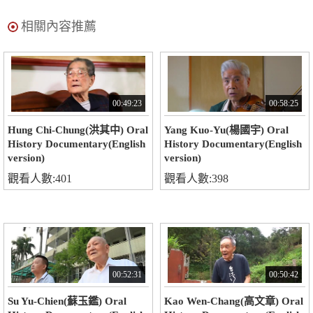
相關內容推薦
00:49:23
00:58:25
Hung Chi-Chung(洪其中) Oral
Yang Kuo-Yu(楊國宇) Oral
History Documentary(English
History Documentary(English
version)
version)
觀看人數:401
觀看人數:398
00:52:31
00:50:42
Su Yu-Chien(蘇玉鑑) Oral
Kao Wen-Chang(高文章) Oral