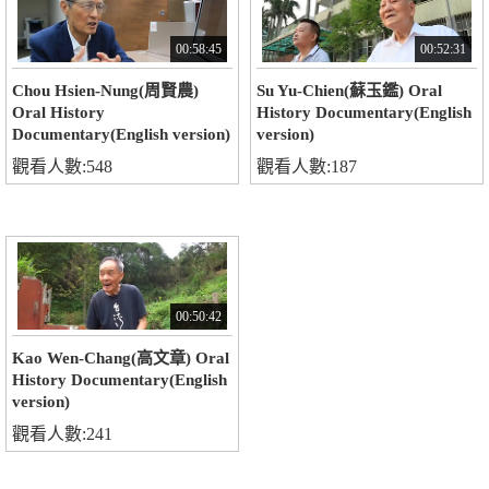
00:58:45
00:52:31
Chou Hsien-Nung(周賢農)
Su Yu-Chien(蘇玉鑑) Oral
Oral History
History Documentary(English
Documentary(English version)
version)
觀看人數:548
觀看人數:187
00:50:42
Kao Wen-Chang(高文章) Oral
History Documentary(English
version)
觀看人數:241