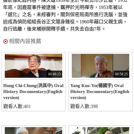
據影像紀錄內容，陳久雄1939年生於今新北市汐止區，1952
年底，因鹿窟事件被逮捕，羈押於光明禪寺，1953年被以
「感化」之名，未經審判，關到保密局南所進行洗腦，並強
迫成為偵防組組長谷正文隨身雜役。1960年藉口父親生病，
自行逃離，後來補辦開釋手續。共失去自由7年。
相關內容推薦
00:49:23
00:58:25
Hung Chi-Chung(洪其中) Oral
Yang Kuo-Yu(楊國宇) Oral
History Documentary(English
History Documentary(English
version)
version)
觀看人數:401
觀看人數:398