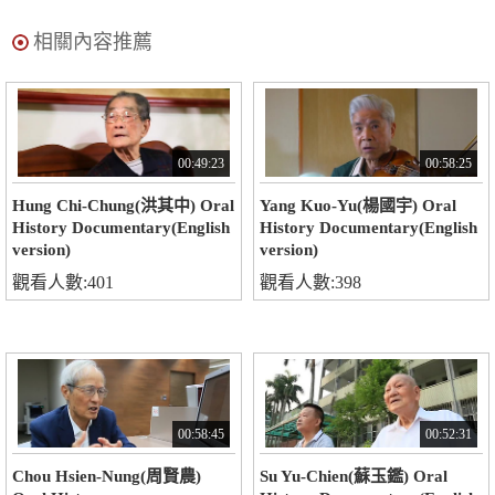
相關內容推薦
00:49:23
00:58:25
Hung Chi-Chung(洪其中) Oral
Yang Kuo-Yu(楊國宇) Oral
History Documentary(English
History Documentary(English
version)
version)
觀看人數:401
觀看人數:398
00:58:45
00:52:31
Chou Hsien-Nung(周賢農)
Su Yu-Chien(蘇玉鑑) Oral