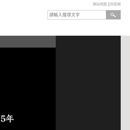
網站地圖
│
回官網
:::