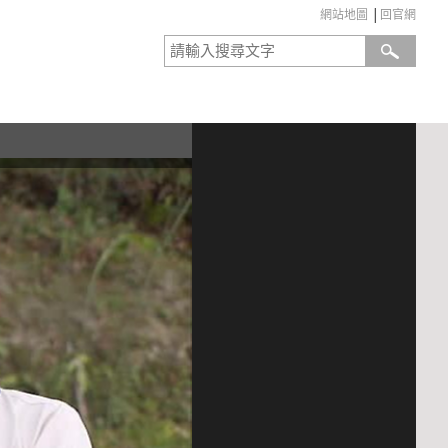
網站地圖
│
回官網
:::