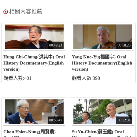
相關內容推薦
00:49:23
00:58:25
Hung Chi-Chung(洪其中) Oral
Yang Kuo-Yu(楊國宇) Oral
History Documentary(English
History Documentary(English
version)
version)
觀看人數:401
觀看人數:398
00:58:45
00:52:31
Chou Hsien-Nung(周賢農)
Su Yu-Chien(蘇玉鑑) Oral