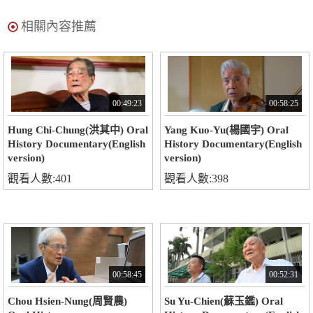
相關內容推薦
00:49:23
00:58:25
Hung Chi-Chung(洪其中) Oral
Yang Kuo-Yu(楊國宇) Oral
History Documentary(English
History Documentary(English
version)
version)
觀看人數:401
觀看人數:398
00:58:45
00:52:31
Chou Hsien-Nung(周賢農)
Su Yu-Chien(蘇玉鑑) Oral