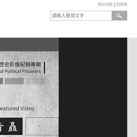
網站地圖
│
回官網
:::