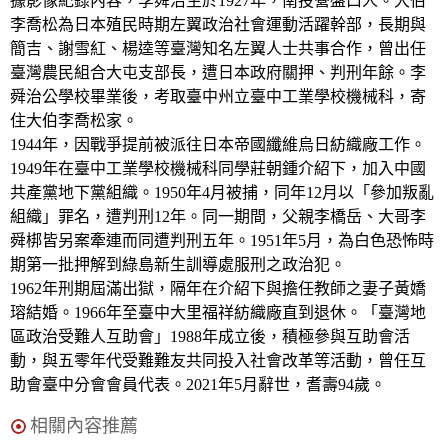
據影像紀錄內容，李舜治生於1927年，南投營盤口人。大伯
李喬松為日本殖民時期左翼政治社會運動活躍幹部，長期與
簡吉、謝雪紅、楊逵等臺灣知名左翼人士共事合作，曾出任
臺灣農民組合大屯支部長，遭日本政府關押、判刑年餘。李
舜治公學校畢業後，考取臺中州立臺中工業學校機械科，寄
住大伯李喬松家。
1944年，因戰爭提前被派往日本帝國纖維烏日紡織廠工作。
1949年在臺中工業學校機械科同學莊朝鍾介紹下，加入中國
共產黨地下黨組織。1950年4月被捕，同年12月以「參加叛亂
組織」罪名，遭判刑12年。同一期間，父親李橋岳、大哥李
舜梆皆另案牽連而同遭判刑五年。1951年5月，為白色恐怖時
期第一批押解到綠島新生訓導處服刑之政治犯。
1962年刑期屆滿出獄，隔年在介紹下與擔任教師之妻子黃嬌
瑢結婚。1966年至臺中大里福祥紡織廠直到退休。「臺灣地
區政治受難人互助會」1988年成立後，積極參與互助會活
動，與五零年代受難難友共同投入社會改革等活動，曾任互
助會臺中分會會員代表。2021年5月辭世，耆壽94歲。
相關內容推薦