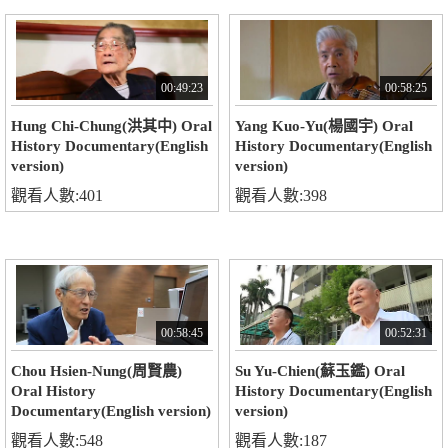
00:49:23
00:58:25
Hung Chi-Chung(洪其中) Oral
Yang Kuo-Yu(楊國宇) Oral
History Documentary(English
History Documentary(English
version)
version)
觀看人數:401
觀看人數:398
00:58:45
00:52:31
Chou Hsien-Nung(周賢農)
Su Yu-Chien(蘇玉鑑) Oral
Oral History
History Documentary(English
Documentary(English version)
version)
觀看人數:548
觀看人數:187