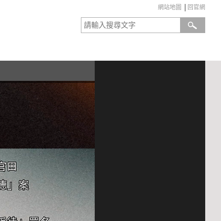
網站地圖
│
回官網
:::