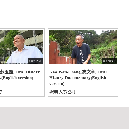
00:52:31
00:50:42
(蘇玉鑑) Oral History
Kao Wen-Chang(高文章) Oral
(English version)
History Documentary(English
version)
7
觀看人數:241