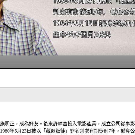
識施明正，成為好友。後來許晴富投入電影產業，成立公司從事影片
80年5月23日被以「藏匿叛徒」罪名判處有期徒刑7年，禠奪公權5