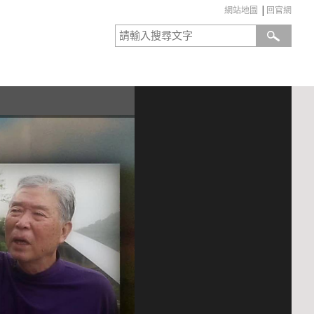
網站地圖
│
回官網
:::