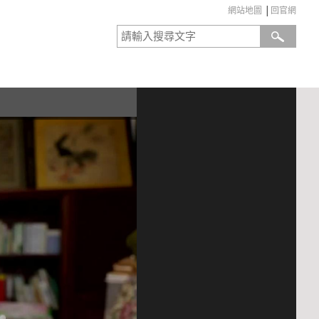
網站地圖
│
回官網
:::