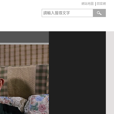
網站地圖
│
回官網
:::