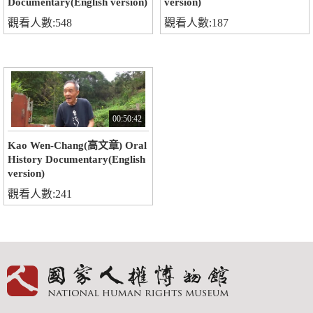
Documentary(English version)
version)
觀看人數:548
觀看人數:187
00:50:42
Kao Wen-Chang(高文章) Oral
History Documentary(English
version)
觀看人數:241