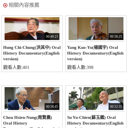
相關內容推薦
00:49:23
00:58:25
Hung Chi-Chung(洪其中) Oral
Yang Kuo-Yu(楊國宇) Oral
History Documentary(English
History Documentary(English
version)
version)
觀看人數:401
觀看人數:398
00:58:45
00:52:31
Chou Hsien-Nung(周賢農)
Su Yu-Chien(蘇玉鑑) Oral
Oral History
History Documentary(English