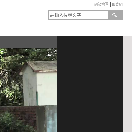
網站地圖
│
回官網
:::