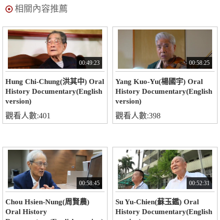
相關內容推薦
00:49:23
00:58:25
Hung Chi-Chung(洪其中) Oral
Yang Kuo-Yu(楊國宇) Oral
History Documentary(English
History Documentary(English
version)
version)
觀看人數:401
觀看人數:398
00:58:45
00:52:31
Chou Hsien-Nung(周賢農)
Su Yu-Chien(蘇玉鑑) Oral
Oral History
History Documentary(English