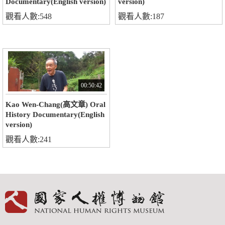
Documentary(English version)
version)
觀看人數:548
觀看人數:187
00:50:42
Kao Wen-Chang(高文章) Oral
History Documentary(English
version)
觀看人數:241