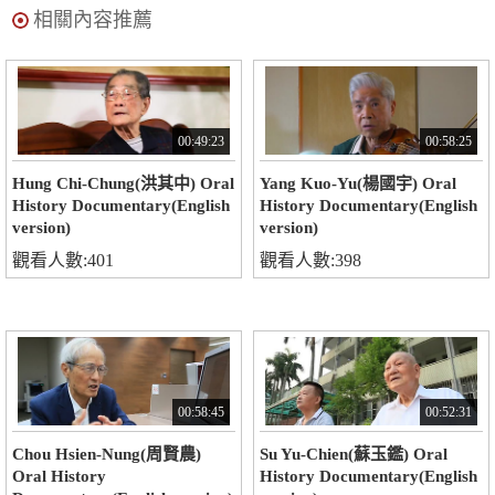
相關內容推薦
00:49:23
00:58:25
Hung Chi-Chung(洪其中) Oral
Yang Kuo-Yu(楊國宇) Oral
History Documentary(English
History Documentary(English
version)
version)
觀看人數:401
觀看人數:398
00:58:45
00:52:31
Chou Hsien-Nung(周賢農)
Su Yu-Chien(蘇玉鑑) Oral
Oral History
History Documentary(English