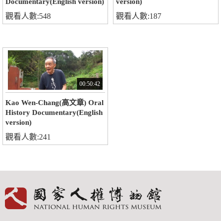
Documentary(English version)
version)
觀看人數:548
觀看人數:187
00:50:42
Kao Wen-Chang(高文章) Oral
History Documentary(English
version)
觀看人數:241