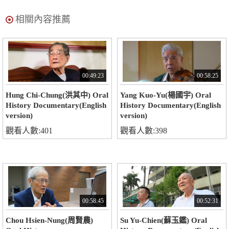
相關內容推薦
00:49:23
00:58:25
Hung Chi-Chung(洪其中) Oral
Yang Kuo-Yu(楊國宇) Oral
History Documentary(English
History Documentary(English
version)
version)
觀看人數:401
觀看人數:398
00:58:45
00:52:31
Chou Hsien-Nung(周賢農)
Su Yu-Chien(蘇玉鑑) Oral