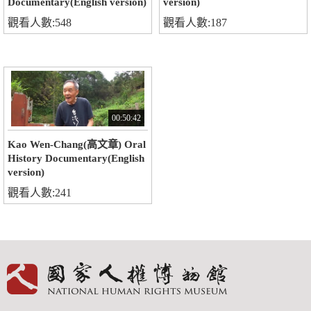
Documentary(English version)
version)
觀看人數:548
觀看人數:187
00:50:42
Kao Wen-Chang(高文章) Oral
History Documentary(English
version)
觀看人數:241