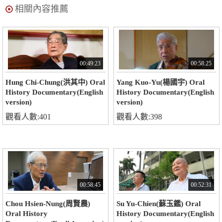
相關內容推薦
00:49:23
00:58:25
Hung Chi-Chung(洪其中) Oral
Yang Kuo-Yu(楊國宇) Oral
History Documentary(English
History Documentary(English
version)
version)
觀看人數:401
觀看人數:398
00:58:45
00:52:31
Chou Hsien-Nung(周賢農)
Su Yu-Chien(蘇玉鑑) Oral
Oral History
History Documentary(English