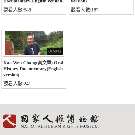
Documentary(English version)
version)
觀看人數:548
觀看人數:187
00:50:42
Kao Wen-Chang(高文章) Oral
History Documentary(English
version)
觀看人數:241