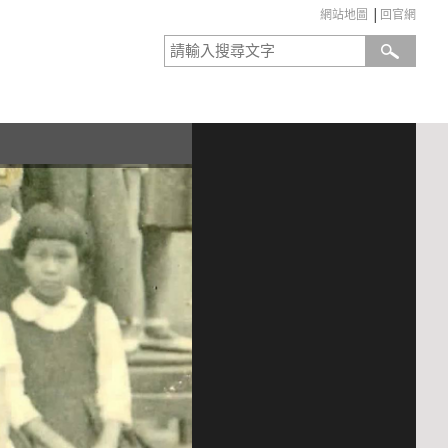
網站地圖
│
回官網
:::