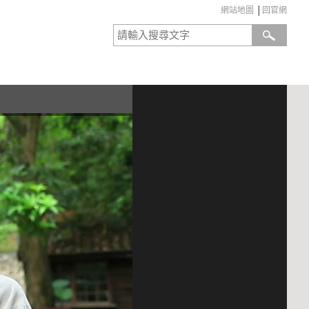
網站地圖
│
回官網
:::