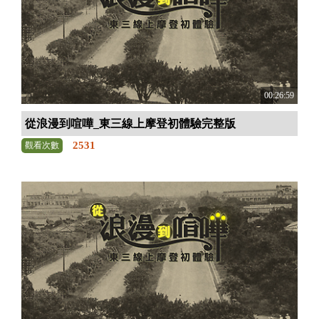
00:26:59
從浪漫到喧嘩_東三線上摩登初體驗完整版
2531
觀看次數