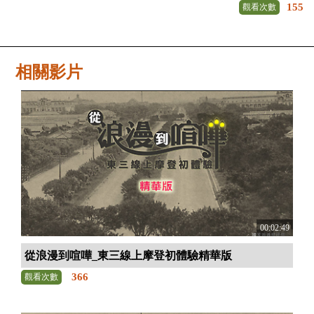
155
觀看次數
相關影片
00:02:49
從浪漫到喧嘩_東三線上摩登初體驗精華版
366
觀看次數