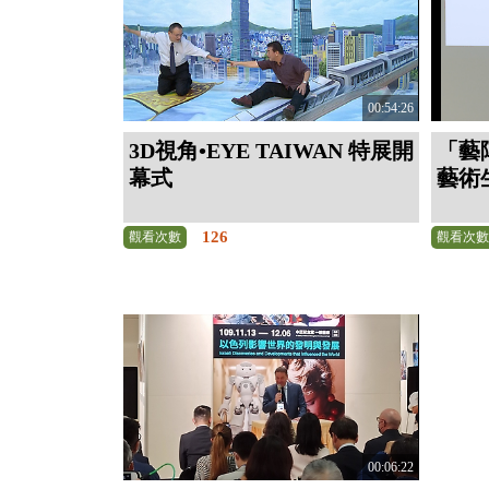
00:54:26
3D視角•EYE TAIWAN 特展開
「藝
幕式
藝術
126
觀看次數
觀看次
00:06:22