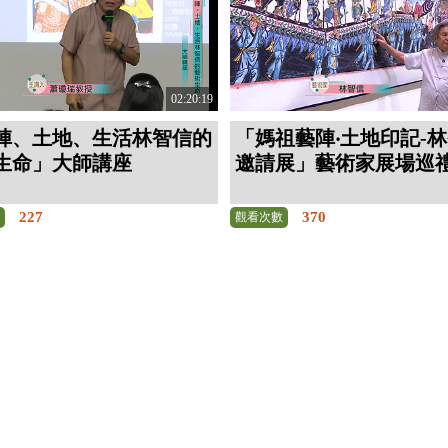
02:20:19
陣、土地、生活林智信的
「媽祖藝陣‧土地印記-
生命」大師講座
邀請展」藝術家展場巡
227
370
數
觀看次數