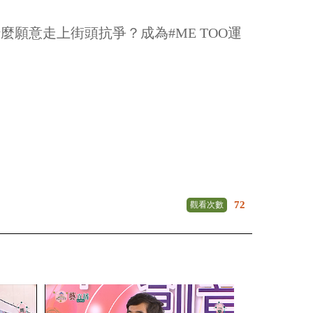
願意走上街頭抗爭？成為#ME TOO運
72
觀看次數