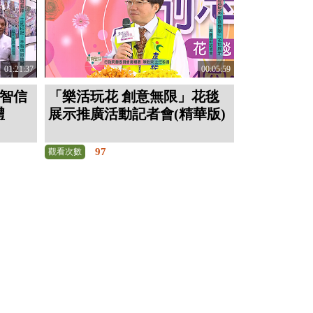
01:21:37
00:05:59
林智信
「樂活玩花 創意無限」花毯
禮
展示推廣活動記者會(精華版)
97
觀看次數