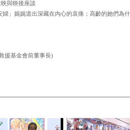
放映與映後座談
婦」娓娓道出深藏在內心的哀痛；高齡的她們為什麼
救援基金會前董事長)