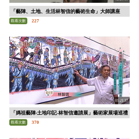
「藝陣、土地、生活林智信的藝術生命」大師講座
227
觀看次數
01:21:37
「媽祖藝陣‧土地印記-林智信邀請展」藝術家展場巡禮
370
觀看次數