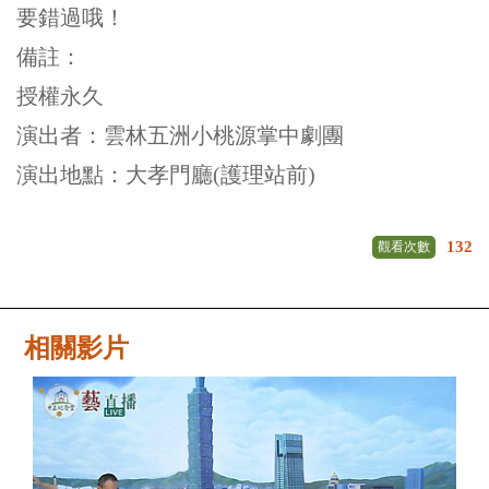
要錯過哦！
備註：
授權永久
演出者：雲林五洲小桃源掌中劇團
演出地點：大孝門廳(護理站前)
132
觀看次數
相關影片