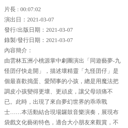
片長 : 00:07:02
演出日：2021-03-07
發行/出版日期：2021-03-07
錄製/發行日期：2021-03-07
內容簡介：
由雲林五洲小桃源掌中劇團演出「同遊藝夢-九
怪囝仔快走開」，描述壞精靈「九怪囝仔」是
個最喜歡搗蛋、愛鬧事的小孩，總是用魔法把
調皮小孩變得更壞、更頑皮，讓父母頭痛不
已。此時，出現了來自夢幻世界的乖乖戰
士……本活動結合現場鑼鼓音樂演奏，展現布
袋戲文化藝術特色，適合大小朋友來觀賞，不