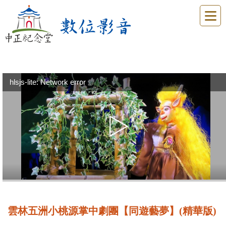
hlsjs-lite: Network error
雲林五洲小桃源掌中劇團【同遊藝夢】(精華版)