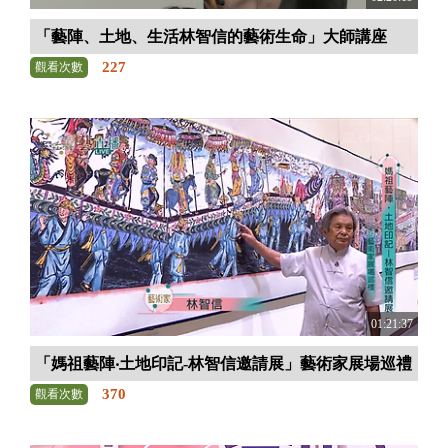
「藝陣、土地、生活林智信的藝術生命」大師講座
227
觀看次數
01:21:37
「媽祖藝陣‧土地印記-林智信邀請展」藝術家展場巡禮
370
觀看次數