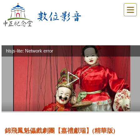
hlsjs-lite: Network error
錦飛鳳魁儡戲劇團【嘉禮獻瑞】(精華版)