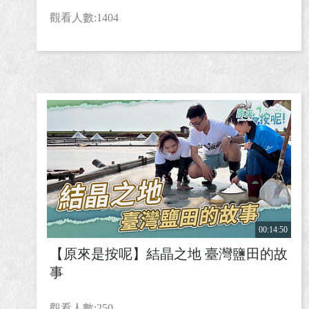
觀看人數:1404
00:14:50
【原來是按呢】結晶之地 臺灣鹽田的故
事
觀看人數:250