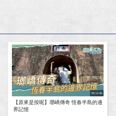
00:14:40
【原來是按呢】瑯嶠傳奇 恆春半島的邊
界記憶