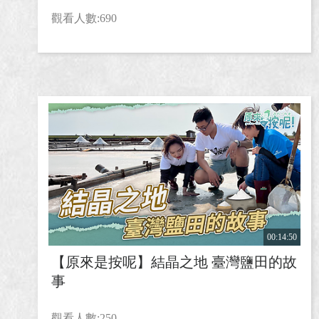
觀看人數:690
00:14:50
【原來是按呢】結晶之地 臺灣鹽田的故
事
觀看人數:250