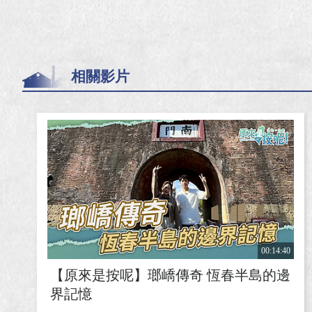
相關影片
00:14:40
【原來是按呢】瑯嶠傳奇 恆春半島的邊
界記憶