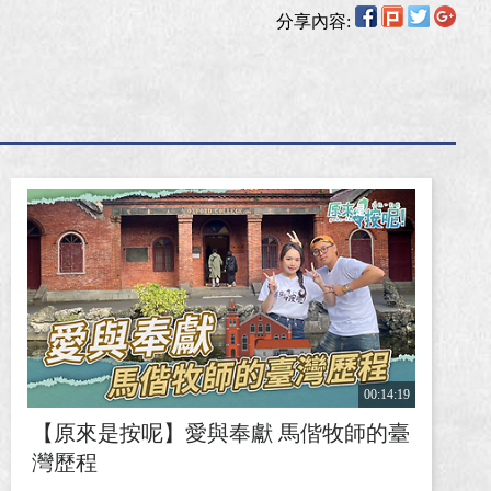
分享內容:
00:14:19
【原來是按呢】愛與奉獻 馬偕牧師的臺
灣歷程