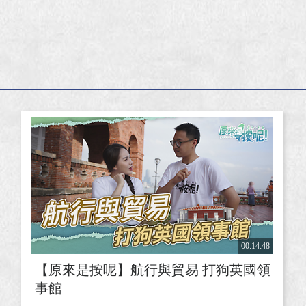
00:14:48
【原來是按呢】航行與貿易 打狗英國領
事館