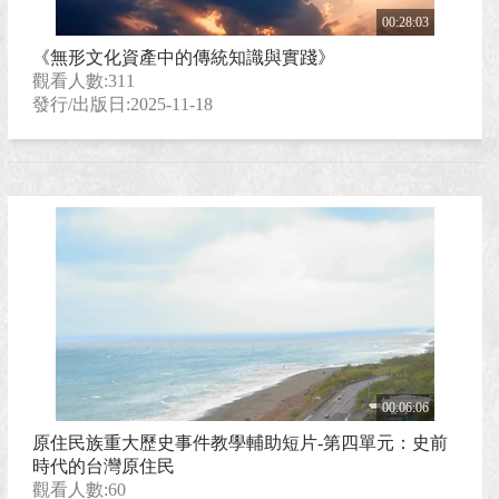
傳習紀錄
00:28:03
《無形文化資產中的傳統知識與實踐》
觀看人數:311
綜合(其他)
發行/出版日:2025-11-18
2021文資走春活動
邁向和解之路：原住民族藝術文化展演與轉型正
義全紀錄
原住民族重大歷史事件教學輔助短片
00:06:06
文化資產母語影音
原住民族重大歷史事件教學輔助短片-第四單元：史前
時代的台灣原住民
觀看人數:60