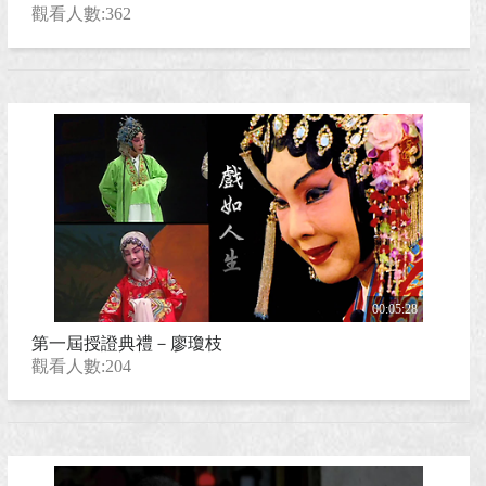
觀看人數:362
00:05:28
第一屆授證典禮－廖瓊枝
觀看人數:204