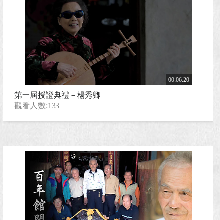
00:06:20
第一屆授證典禮－楊秀卿
觀看人數:133