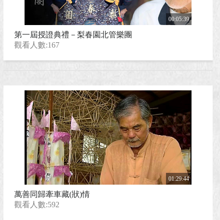
00:05:39
第一屆授證典禮－梨春園北管樂團
觀看人數:167
01:29:44
萬善同歸牽車藏(狀)情
觀看人數:592