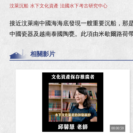
汶萊沉船
水下文化資產
法國水下考古研究中心
接近汶萊南中國海海底發現一艘重要沉船，那是一
中國瓷器及越南泰國陶甕。此項由米歇爾路荷帶
相關影片
00:00:59