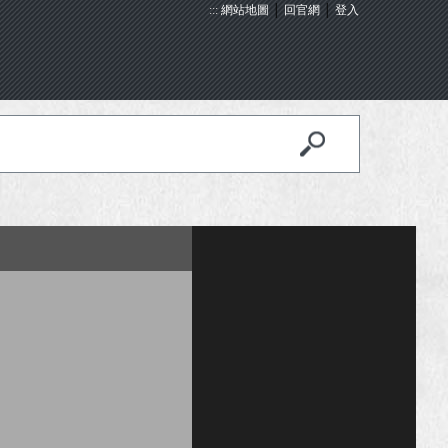
:::
網站地圖
│
回官網
│
登入