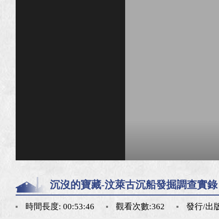
沉沒的寶藏-汶萊古沉船發掘調查實錄
時間長度: 00:53:46
觀看次數:362
發行/出版日