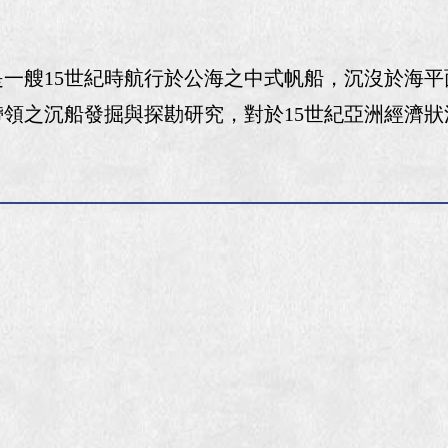
艘15世紀時航行於公海之中式帆船，沉沒於海平面下
領之沉船發掘與探勘研究，對於15世紀亞洲經濟