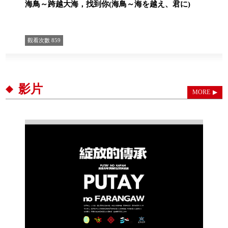
海鳥～跨越大海，找到你(海鳥～海を越え、君に)
觀看次數
859
影片
MORE
▶