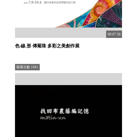
00:07:58
色‧線.形 傅菊珠 多彩之美創作展
觀看次數
2481