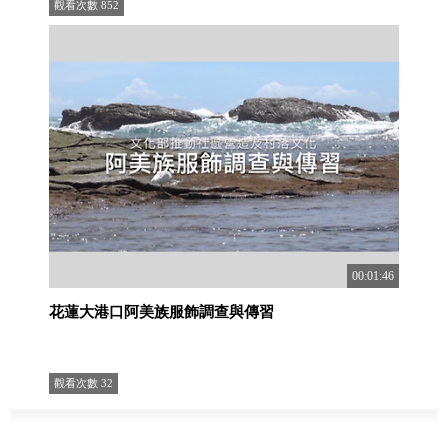
觀看次數
852
00:01:46
花蓮大港口阿美族服飾調查與傳習
觀看次數
32