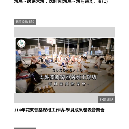
海鳥～跨越大海，找到你(海鳥～海を越え、君に)
觀看次數
859
外部連結
114年花東音樂深根工作坊-學員成果發表音樂會