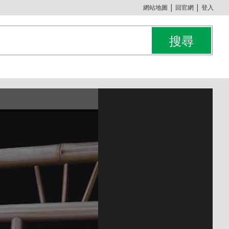
:::
網站地圖
│
回官網
│
登入