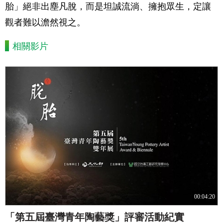
胎」絕非出塵凡脫，而是坦誠流淌、擁抱眾生，定讓
觀者難以澹然視之。
相關影片
00:04:20
「第五屆臺灣青年陶藝獎」評審活動紀實