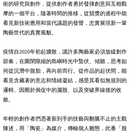
術的研究與創作，提供創作者勇於發揮創意與互相觀
摩的一個平台，隨著時間的推移，從競獎的過程中能
看見新技術應用和當代議題的發聲，忠實展現新一輩
陶藝世代的真實風貌。
疫情自2020年初起擴散，讓許多陶藝家必須放緩創作
節奏，在圍閉限縮的島嶼時光中蟄伏、傾聽，思考如
何從沉潛中脫胎，再向前而行。從作品的起伏間，能
看見含藏著的意志和情緒凝結，感受其看似無規則的
邏輯、因囿於侷促中的灑脫、以及突破界線後的收
斂。
年輕的創作者們憑著新到手的技藝與翻騰不止的主觀
陳述，用「陶瓷」為媒介，傳輸個人雛態，此番「脫