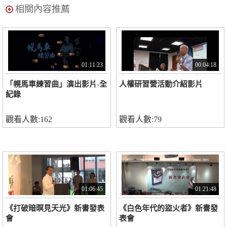
相關內容推薦
01:11:23
00:04:18
「幌馬車練習曲」演出影片-全
人權研習營活動介紹影片
紀錄
觀看人數:162
觀看人數:79
01:06:45
01:21:48
《打破暗暝見天光》新書發表
《白色年代的盜火者》新書發
會
表會