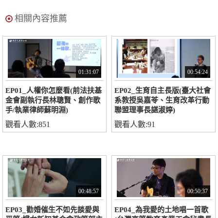
相關內容推薦
01:31:07
00:54:24
EP01_人權你怎麼看(前法扶基
EP02_生育自主長版(臺大社會
金會副執行長林聰賢、創作歌
系教授吳嘉苓、生育改革行動
手/執業律師蘇明淵)
聯盟理事長諶淑婷)
觀看人數:851
觀看人數:91
00:48:57
00:50:37
EP03_勸婚催生不如先談愛與
EP04_為我愛的土地唱一首歌