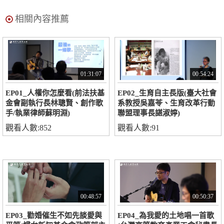
相關內容推薦
01:31:07
00:54:24
EP01_人權你怎麼看(前法扶基
EP02_生育自主長版(臺大社會
金會副執行長林聰賢、創作歌
系教授吳嘉苓、生育改革行動
手/執業律師蘇明淵)
聯盟理事長諶淑婷)
觀看人數:852
觀看人數:91
00:48:57
00:50:37
EP03_勸婚催生不如先談愛與
EP04_為我愛的土地唱一首歌