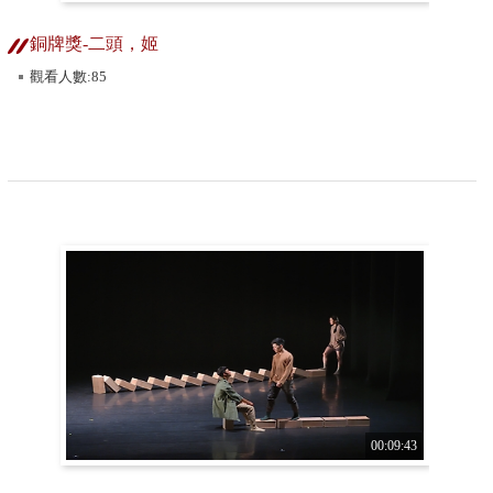
銅牌獎-二頭，姬
觀看人數:85
00:09:43