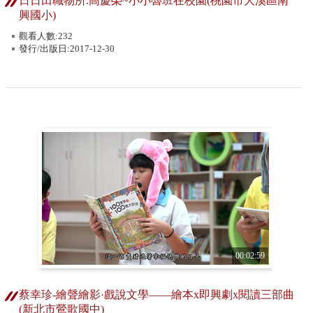
日日田職物所.高慶榮~小小魯班在校園(桃園市大溪區南
興國小)
觀看人數:232
發行/出版日:2017-12-30
00:02:59
蔡幸珍-繪聲繪影·戲說文學——繪本x即興劇x閱讀三部曲
(新北市鶯歌國中)