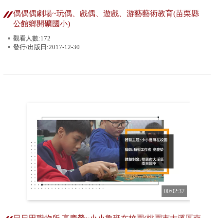
偶偶偶劇場~玩偶、戲偶、遊戲、游藝藝術教育(苗栗縣
公館鄉開礦國小)
觀看人數:172
發行/出版日:2017-12-30
00:02:37