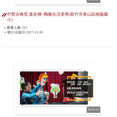
竹塹古峰窯.葉佐燁~陶藝生活美學(新竹市香山區南隘國
小)
觀看人數:553
發行/出版日:2017-12-30
00:02:41