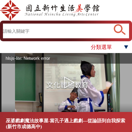
分類選單
hlsjs-lite: Network error
巫婆戲劇魔法故事屋-當孔子遇上戲劇—從論語到自我探索
(新竹市成德高中)