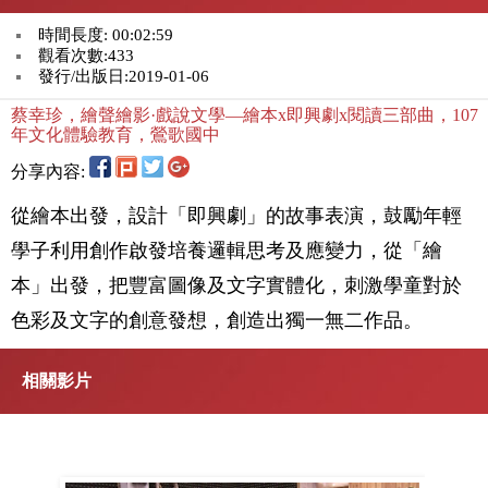
時間長度: 00:02:59
觀看次數:433
發行/出版日:2019-01-06
蔡幸珍，繪聲繪影·戲說文學—繪本x即興劇x閱讀三部曲，107
年文化體驗教育，鶯歌國中
分享內容:
從繪本出發，設計「即興劇」的故事表演，鼓勵年輕
學子利用創作啟發培養邏輯思考及應變力，從「繪
本」出發，把豐富圖像及文字實體化，刺激學童對於
色彩及文字的創意發想，創造出獨一無二作品。
相關影片