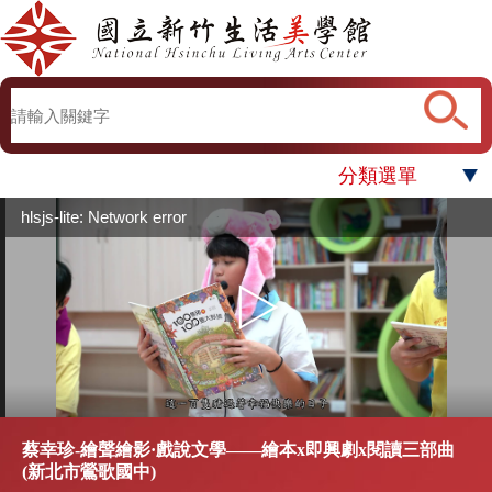
分類選單
hlsjs-lite: Network error
蔡幸珍-繪聲繪影·戲說文學——繪本x即興劇x閱讀三部曲
(新北市鶯歌國中)