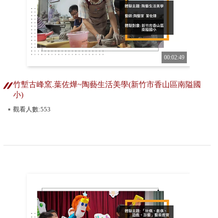
00:02:49
竹塹古峰窯.葉佐燁~陶藝生活美學(新竹市香山區南隘國
小)
觀看人數:553