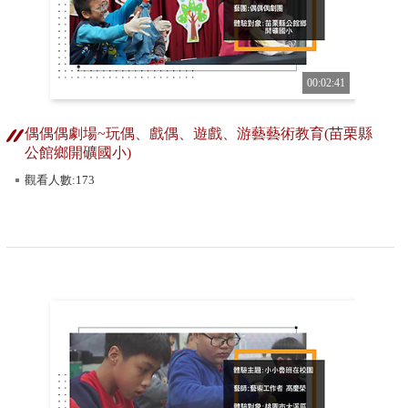
00:02:41
偶偶偶劇場~玩偶、戲偶、遊戲、游藝藝術教育(苗栗縣
公館鄉開礦國小)
觀看人數:173