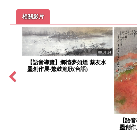
相關影片
00:01:24
【語音導覽】鄉情夢如煙-蔡友水
墨創作展-鰲鼓漁歌(台語)
Previous
00:01:12
蔡友水
【語音
墨創作