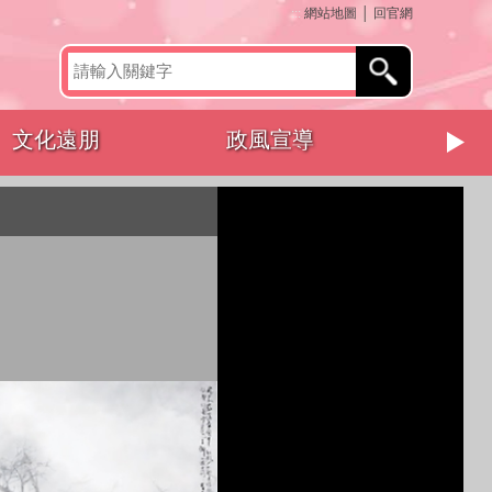
:::
網站地圖
│
回官網
文化遠朋
政風宣導
其他