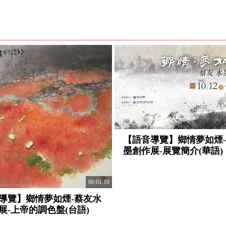
【語音導覽】鄉情夢如煙
墨創作展-展覽簡介(華語)
00:01:10
導覽】鄉情夢如煙-蔡友水
展-上帝的調色盤(台語)