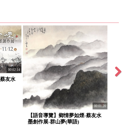
00:02:14
-蔡友水
Next
00:01:20
【語
【語音導覽】鄉情夢如煙-蔡友水
墨創作
墨創作展-群山夢(華語)