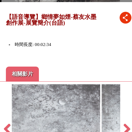
【語音導覽】鄉情夢如煙-蔡友水墨
創作展-展覽簡介(台語)
時間長度: 00:02:34
相關影片