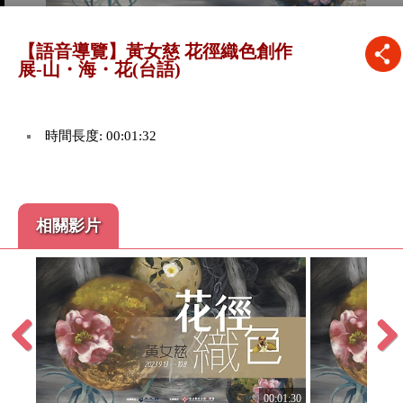
【語音導覽】黃女慈 花徑織色創作
展-山・海・花(台語)
時間長度: 00:01:32
相關影片
Previous
Next
:01:33
00:01:30