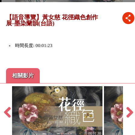
【語音導覽】黃女慈 花徑織色創作
展-墨染蘭韻(台語)
時間長度: 00:01:23
相關影片
Previous
Next
:01:33
00:01:30